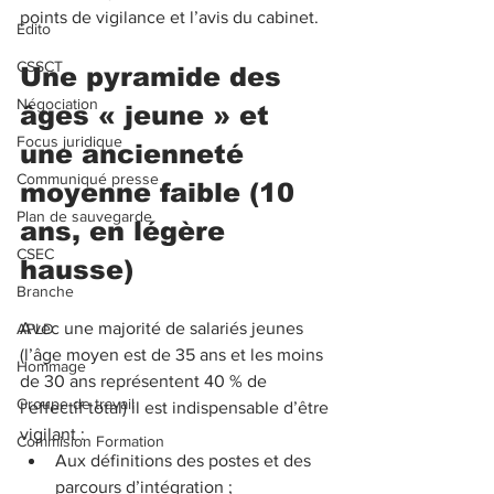
points de vigilance et l’avis du cabinet.
Edito
CSSCT
Une pyramide des 
Négociation
âges « jeune » et 
Focus juridique
une ancienneté 
Communiqué presse
moyenne faible (10 
Plan de sauvegarde
ans, en légère 
CSEC
hausse)
Branche
Avec une majorité de salariés jeunes 
APLD
(l’âge moyen est de 35 ans et les moins 
Hommage
de 30 ans représentent 40 % de 
Groupe de travail
l’effectif total) il est indispensable d’être 
vigilant :
Commision Formation
Aux définitions des postes et des 
parcours d’intégration ; 