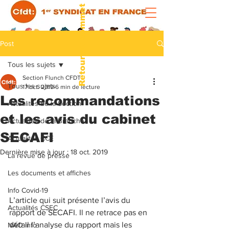
Retour au sommet
Post
Tous les sujets
Section Flunch CFDT
Tous les sujets
17 oct. 2019
6 min de lecture
Les recommandations
Actualités de la Section
et les avis du cabinet
Actualités de la Branche
SECAFI
Actualités CCE
Dernière mise à jour :
18 oct. 2019
La revue de presse
Les documents et affiches
Info Covid-19
L’article qui suit présente l’avis du 
Actualités CSEC
rapport de SECAFI. Il ne retrace pas en 
détail l’analyse du rapport mais les 
NAO Info