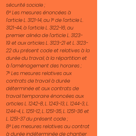
sécurité sociale ;
6° Les mesures énoncées à
l'article
L. 3121-14
, au 1° de l'article
L.
3121-44
, à l'article
L. 3122-16
, au
premier alinéa de l'article
L. 3123-
19
et aux articles
L. 3123-21 et L. 3123-
22
du présent code et relatives à la
durée du travail, à la répartition et
à l'aménagement des horaires ;
7° Les mesures relatives aux
contrats de travail à durée
déterminée et aux contrats de
travail temporaire énoncées aux
articles
L. 1242-8
, L. 1243-13,
L. 1244-3
,
L.
1244-4
,
L. 1251-12
,
L. 1251-35, L. 1251-36 et
L. 1251-37
du présent code ;
8° Les mesures relatives au contrat
à durée indéterminée de chantier