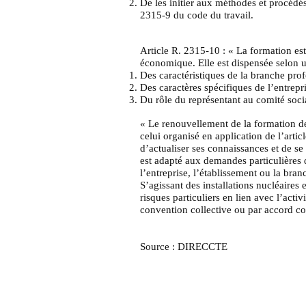
De les initier aux méthodes et procédés
2315-9 du code du travail.
Article R. 2315-10 : « La formation es
économique. Elle est dispensée selon u
Des caractéristiques de la branche profe
Des caractères spécifiques de l’entrepr
Du rôle du représentant au comité soci
« Le renouvellement de la formation de
celui organisé en application de l’art
d’actualiser ses connaissances et de se 
est adapté aux demandes particulières 
l’entreprise, l’établissement ou la bran
S’agissant des installations nucléaires
risques particuliers en lien avec l’act
convention collective ou par accord col
Source : DIRECCTE