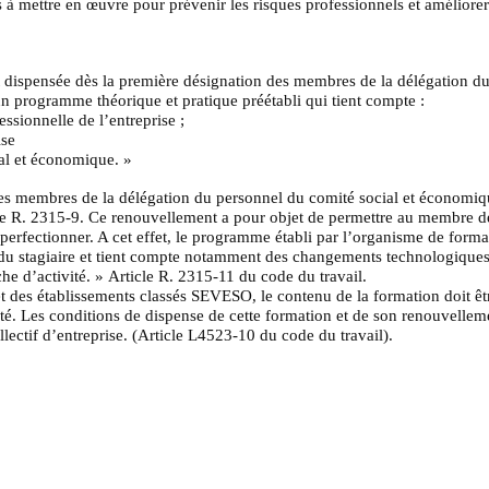
 à mettre en œuvre pour prévenir les risques professionnels et améliorer 
t dispensée dès la première désignation des membres de la délégation du
n programme théorique et pratique préétabli qui tient compte :
ssionnelle de l’entreprise ;
ise
al et économique. »
s membres de la délégation du personnel du comité social et économique
icle R. 2315-9. Ce renouvellement a pour objet de permettre au membre d
perfectionner. A cet effet, le programme établi par l’organisme de format
du stagiaire et tient compte notamment des changements technologiques 
che d’activité. » Article R. 2315-11 du code du travail.
 et des établissements classés SEVESO, le contenu de la formation doit ê
ivité. Les conditions de dispense de cette formation et de son renouvellem
lectif d’entreprise. (Article L4523-10 du code du travail).