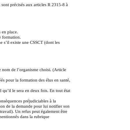
 sont précisés aux articles R 2315-8 à
s en place.
e formation.
e s’il existe une CSSCT (dont les
le nom de l’organisme choisi. (Article
éés pour la formation des élus en santé,
u’il le sera en deux fois. En tout état
onséquences préjudiciables à la
tion de la demande pour lui notifier son
travail). Un refus peut également être
 mentionnés dans la rubrique