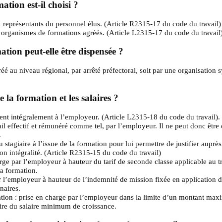
ion est-il choisi ?
 représentants du personnel élus. (Article R2315-17 du code du travail)
ls organismes de formations agréés. (Article L2315-17 du code du travail
tion peut-elle être dispensée ?
é au niveau régional, par arrêté préfectoral, s
oit par une organisation s
 la formation et les salaires ?
ient intégralement à l’employeur. (Article L2315-18 du code du travail).
l effectif et rémunéré comme tel, par l’employeur. Il ne peut donc être 
.
u stagiaire à l’issue de la formation pour lui permettre de justifier auprè
on intégralité. (Article R2315-15 du code du travail)
rge par l’employeur à hauteur du tarif de seconde classe applicable au tra
la formation.
ar l’employeur à hauteur de l’indemnité de mission fixée en application 
naires.
on : prise en charge par l’employeur dans la limite d’un montant maxima
aire du salaire minimum de croissance.