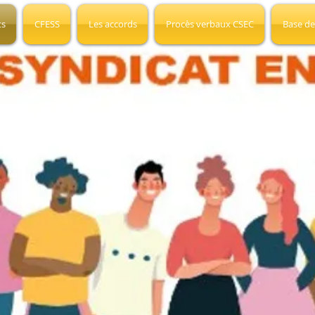
ts
CFESS
Les accords
Procès verbaux CSEC
Base de