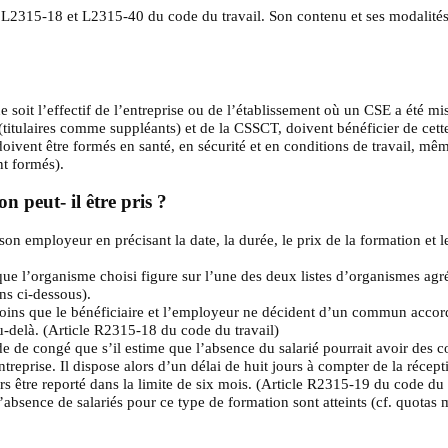
s L2315-18 et L2315-40 du code du travail. Son contenu et ses modalités
e soit l’effectif de l’entreprise ou de l’établissement où un CSE a été mi
itulaires comme suppléants) et de la CSSCT, doivent bénéficier de cett
ivent être formés en santé, en sécurité et en conditions de travail, mêm
t formés).
 peut- il être pris ?
 son employeur en précisant la date, la durée, le prix de la formation et 
 que l’organisme choisi figure sur l’une des deux listes d’organismes agr
ens ci-dessous).
oins que le bénéficiaire et l’employeur ne décident d’un commun accord q
au-delà. (Article R2315-18 du code du travail)
 de congé que s’il estime que l’absence du salarié pourrait avoir des c
treprise. Il dispose alors d’un délai de huit jours à compter de la récep
s être reporté dans la limite de six mois. (Article R2315-19 du code du 
’absence de salariés pour ce type de formation sont atteints (cf. quotas