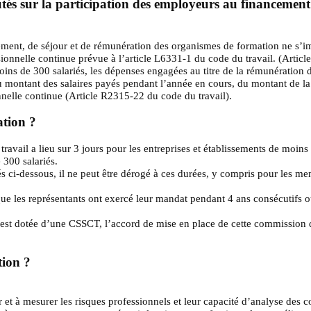
putés sur la participation des employeurs au financement
ement, de séjour et de rémunération des organismes de formation ne s’imp
onnelle continue prévue à l’article L6331-1 du code du travail. (Articl
oins de 300 salariés, les dépenses engagées au titre de la rémunération 
u montant des salaires payés pendant l’année en cours, du montant de la
nelle continue (Article R2315-22 du code du travail).
ation ?
travail a lieu sur 3 jours pour les entreprises et établissements de moins 
 300 salariés.
és ci-dessous, il ne peut être dérogé à ces durées, y compris pour les m
que les représentants ont exercé leur mandat pendant 4 ans consécutifs
e est dotée d’une CSSCT, l’accord de mise en place de cette commission d
tion ?
 et à mesurer les risques professionnels et leur capacité d’analyse des co