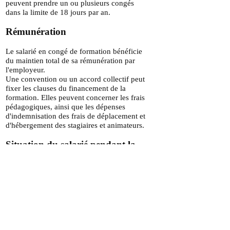
peuvent prendre un ou plusieurs congés
dans la limite de 18 jours par an.
Rémunération
Le salarié en congé de formation bénéficie
du maintien total de sa rémunération par
l'employeur.
Une convention ou un accord collectif peut
fixer les clauses du financement de la
formation. Elles peuvent concerner les frais
pédagogiques, ainsi que les dépenses
d'indemnisation des frais de déplacement et
d'hébergement des stagiaires et animateurs.
Situation du salarié pendant la
formation
Pendant la formation, le contrat de travail du
salarié est suspendu
. La période de congé
est toutefois assimilée à une durée de travail
effectif pour le calcul :
des congés payés,
des droits aux prestations sociales et