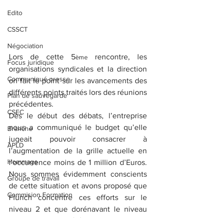
Edito
CSSCT
Négociation
Lors de cette 5
 rencontre, les 
ème
Focus juridique
organisations syndicales et la direction 
Communiqué presse
on fait le point sur les avancements des 
différents points traités lors des réunions 
Plan de sauvegarde
précédentes.
CSEC
Dès le début des débats, l’entreprise 
nous a communiqué le budget qu’elle 
Branche
jugeait pouvoir consacrer à 
APLD
l’augmentation de la grille actuelle en 
Hommage
l’occurrence moins de 1 million d’Euros. 
Nous sommes évidemment conscients 
Groupe de travail
de cette situation et avons proposé que 
Commision Formation
Flunch concentre ces efforts sur le 
niveau 2 et que dorénavant le niveau 