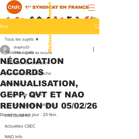
Retour au sommet
Post
Tous les sujets
draphy33
Tous les sujets
9 févr.
2 min de lecture
NÉGOCIATION
Actualités de la Section
ACCORDS
Actualités de la Branche
ANNUALISATION,
Actualités CCE
GEPP, QVT ET NAO
La revue de presse
REUNION DU 05/02/26
Les documents et affiches
Dernière mise à jour :
23 févr.
Info Covid-19
Actualités CSEC
NAO Info