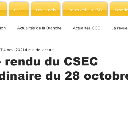
ts
CFESS
Les accords
Procès verbaux CSEC
Base de
tion
Actualités de la Branche
Actualités CCE
La revue
DT
4 nov. 2021
4 min de lecture
fo Covid-19
Actualités CSEC
NAO Info
Edito
CS
 rendu du CSEC
dinaire du 28 octobr
 presse
Plan de sauvegarde
CSEC
Branche
AP
 Formation