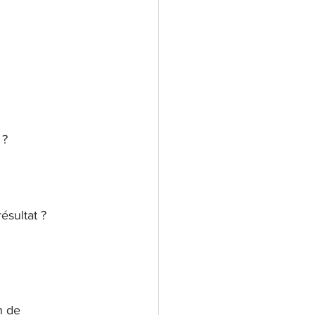
 ?
ésultat ?
n de 