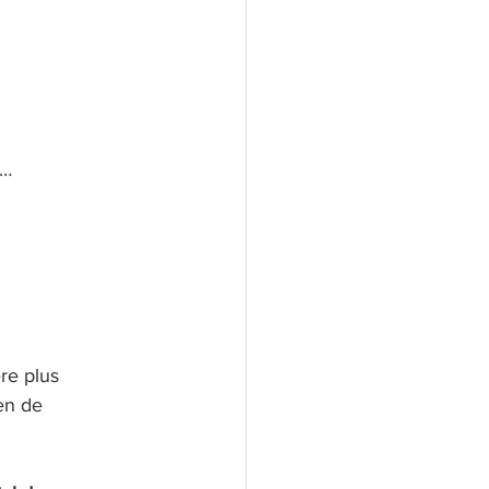
s…
re plus 
en de 