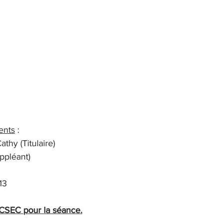
ents
 :
y (Titulaire)
pléant)
13
CSEC pour la séance.