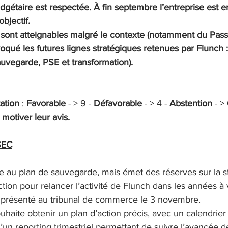
udgétaire est respectée. À fin septembre l’entreprise est 
objectif.
sont atteignables malgré le contexte (notamment du Pass s
oqué les futures lignes stratégiques retenues par Flunch :
(sauvegarde, PSE et transformation).
ation 
:
Favorable 
-
 > 9 - 
Défavorable 
-
 > 4 - 
Abstention 
-
 > 
 motiver leur avis.
SEC
e au plan de sauvegarde, mais émet des réserves sur la st
tion pour relancer l’activité de Flunch dans les années à v
n présenté au tribunal de commerce le 3 novembre.
ouhaite obtenir un plan d’action précis, avec un calendrier
’un reporting trimestriel permettant de suivre l’avancée 