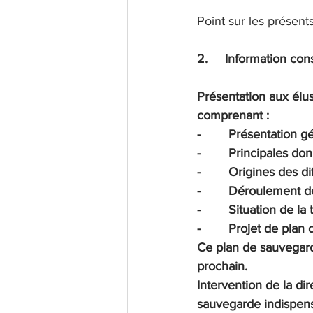
Point sur les présents
2.     
Information cons
Présentation aux élus
comprenant :
-        Présentation g
-        Principales do
-        Origines des di
-        Déroulement d
-        Situation de l
-        Projet de pla
Ce plan de sauvegard
prochain.
Intervention de la dir
sauvegarde indispensa