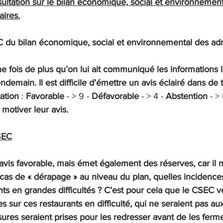
ultation sur le bilan économique, social et environnement
aires.
 du bilan économique, social et environnemental des adm
e fois de plus qu’on lui ait communiqué les informations l
ndemain. Il est difficile d’émettre un avis éclairé dans de t
ation 
:
Favorable 
-
 > 9 - 
Défavorable 
-
 > 4 - 
Abstention 
-
 > 
 motiver leur avis.
SEC
vis favorable, mais émet également des réserves, car il
cas de « dérapage » au niveau du plan, quelles incidences
nts en grandes difficultés ? C’est pour cela que le CSEC v
s sur ces restaurants en difficulté, qui ne seraient pas aux
res seraient prises pour les redresser avant de les ferme