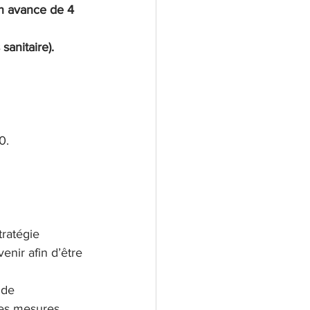
en avance de 4 
anitaire).
0.
ratégie 
enir afin d’être 
 de 
des mesures 