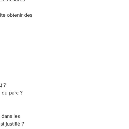
ite obtenir des 
) ?
e du parc ?
 dans les 
t justifié ?