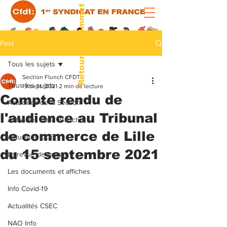
Retour au sommet
Post
Tous les sujets
Section Flunch CFDT
Tous les sujets
19 sept. 2021
2 min de lecture
Compte rendu de
Actualités de la Section
l'audience au Tribunal
Actualités de la Branche
de commerce de Lille
Actualités CCE
du 15 septembre 2021
La revue de presse
Les documents et affiches
Info Covid-19
Actualités CSEC
NAO Info