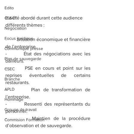
Edito
Il a été abordé durant cette audience 
CSSCT
différents thèmes :
Négociation
Focus juridique
-        Situation économique et financière 
de l’entreprise.
Communiqué presse
-        État des négociations avec les 
Plan de sauvegarde
bailleurs.
-        PSE en cours et point sur les 
CSEC
reprises éventuelles de certains 
Branche
restaurants.
APLD
-        Plan de transformation de 
l’entreprise.
Hommage
-        Ressenti des représentants du 
Groupe de travail
personnel.
-        Maintien de la procédure 
Commision Formation
d’observation et de sauvegarde.