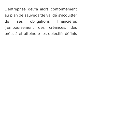
L’entreprise devra alors conformément 
au plan de sauvegarde validé s’acquitter 
de ses obligations financières 
(remboursement des créances, des 
prêts…) et atteindre les objectifs définis 
afin d’assurer son redressement final.
Une audience aura lieu afin de faire 
point à ce sujet le 29 septembre 2021.
Plan de sauvegarde
Voir tout
Posts récents