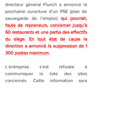
directeur général Flunch a annoncé la 
prochaine ouverture d’un PSE (plan de 
sauvegarde de l’emploi) 
qui pourrait, 
faute de repreneurs, concerner jusqu’à 
60 restaurants et une partie des effectifs 
du siège. En tout état de cause la 
direction a annoncé la suppression de 1 
300 postes maximum.
L’entreprise s’est refusée à 
communiquer la liste des sites 
concernés. Cette information sera 
transmise le 2 février 2021.
Sur ce point Flunch a diffusé ce jour un 
communiqué de presse.
3. 
Point sur la situation de l’entreprise
 :