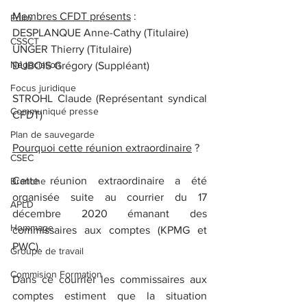
Membres CFDT présents
 :
Edito
DESPLANQUE Anne-Cathy (Titulaire)
CSSCT
UNGER Thierry (Titulaire)
Négociation
DUBOIS Grégory (Suppléant)
Focus juridique
STROHL Claude (Représentant syndical 
Communiqué presse
CFDT)
Plan de sauvegarde
Pourquoi cette réunion extraordinaire
 ?
CSEC
Cette réunion extraordinaire a été 
Branche
organisée suite au courrier du 17 
APLD
décembre 2020 émanant des 
Hommage
commissaires aux comptes (KPMG et 
PWC).
Groupe de travail
Commision Formation
Dans ce courrier les commissaires aux 
comptes estiment que la situation 