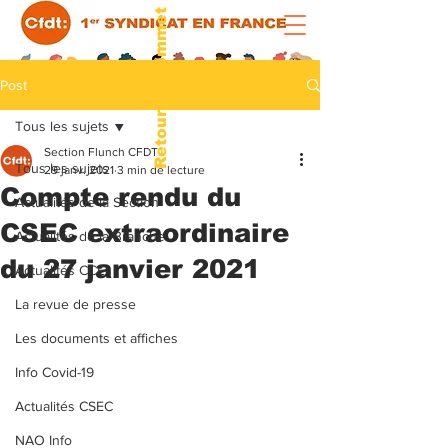
Retour au sommet
Post
Tous les sujets
Section Flunch CFDT
Tous les sujets
29 janv. 2021
3 min de lecture
Compte rendu du
Actualités de la Section
CSEC extraordinaire
Actualités de la Branche
du 27 janvier 2021
Actualités CCE
La revue de presse
Les documents et affiches
Info Covid-19
Actualités CSEC
NAO Info