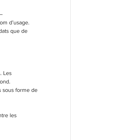
– 
 nom d’usage.
dats que de 
. Les 
cond.
s sous forme de 
tre les 