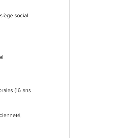
siège social 
l.
rales (16 ans 
cienneté, 