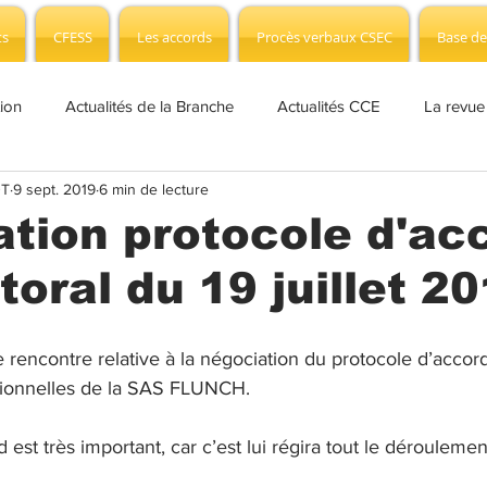
ts
CFESS
Les accords
Procès verbaux CSEC
Base de
tion
Actualités de la Branche
Actualités CCE
La revue
DT
9 sept. 2019
6 min de lecture
fo Covid-19
Actualités CSEC
NAO Info
Edito
CS
tion protocole d'ac
toral du 19 juillet 2
 presse
Plan de sauvegarde
CSEC
Branche
AP
re rencontre relative à la négociation du protocole d’accord
 Formation
sionnelles de la SAS FLUNCH.
 est très important, car c’est lui régira tout le déroulemen