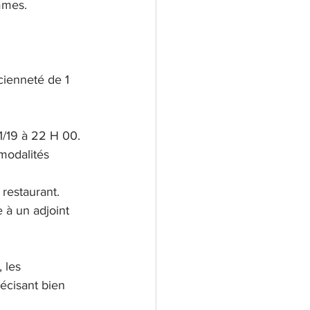
mmes.
cienneté de 1 
11/19 à 22 H 00.
modalités 
restaurant.
 à un adjoint 
 les 
récisant bien 