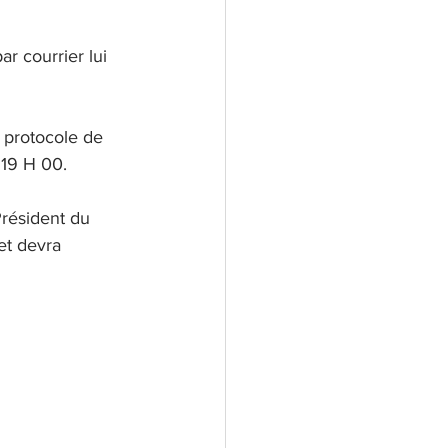
r courrier lui 
n protocole de 
 19 H 00.
Président du 
 et devra 