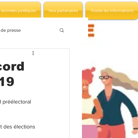
 données juridiques
Nos partenaires
Toutes les informations
 de presse
SCT
Négociation
cord
019
LD
Hommage
 préélectoral 
t des élections 