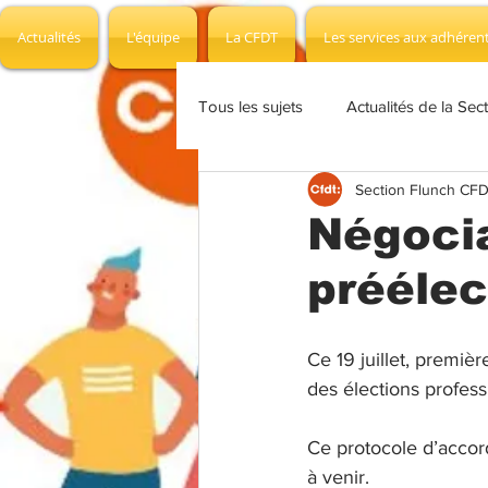
Actualités
L'équipe
La CFDT
Les services aux adhéren
Tous les sujets
Actualités de la Sec
Section Flunch CF
Les documents et affiches
In
Négocia
préélec
Focus juridique
Communiqué
Ce 19 juillet, premiè
Groupe de travail
Commision
des élections profes
Ce protocole d’accord
à venir.