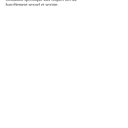
harcèlement sexuel et sexiste.
La réglementation ne prévoit pas de durée
de formation du référent.
Souscrire à notre Newsletter
Souscrire
Mentions légales