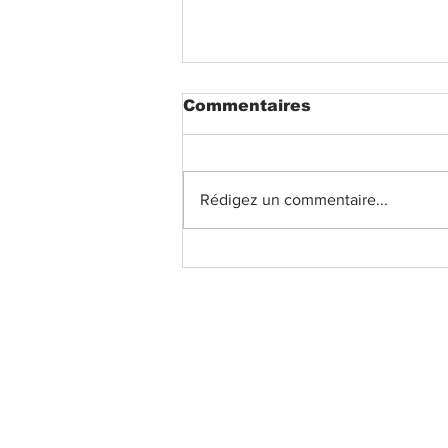
Commentaires
Rédigez un commentaire...
Avis du CSSCT
concernant les RPS et
conditions de travail