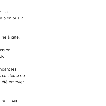
. La 
 bien pris la 
ine à café, 
ission 
 de 
ndant les 
soit faute de 
s été envoyer 
hui il est 