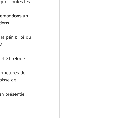
quer toutes les 
 demandons un 
tions 
la pénibilité du 
à 
et 21 retours 
ermetures de 
aisse de 
n présentiel. 