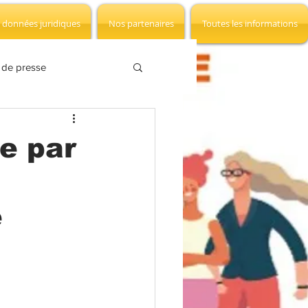
 données juridiques
Nos partenaires
Toutes les informations
 de presse
SCT
Négociation
e par
LD
Hommage
e