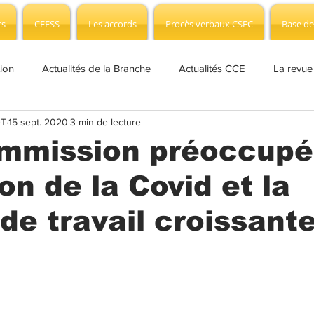
ts
CFESS
Les accords
Procès verbaux CSEC
Base de
tion
Actualités de la Branche
Actualités CCE
La revue
DT
15 sept. 2020
3 min de lecture
fo Covid-19
Actualités CSEC
NAO Info
Edito
CS
mmission préoccupé
on de la Covid et la
 presse
Plan de sauvegarde
CSEC
Branche
AP
de travail croissant
 Formation