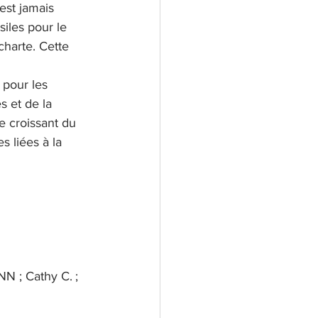
est jamais 
iles pour le 
charte. Cette 
 pour les 
s et de la 
e croissant du 
s liées à la 
NN ; Cathy C. ; 