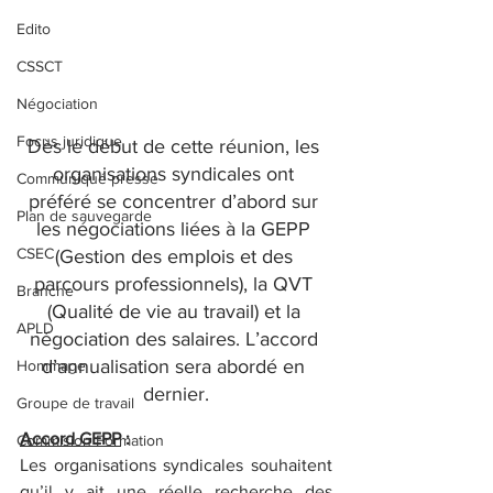
Edito
CSSCT
Négociation
Focus juridique
Dès le début de cette réunion, les 
organisations syndicales ont 
Communiqué presse
préféré se concentrer d’abord sur 
Plan de sauvegarde
les négociations liées à la GEPP 
CSEC
(Gestion des emplois et des 
parcours professionnels), la QVT 
Branche
(Qualité de vie au travail) et la 
APLD
négociation des salaires. L’accord 
d’annualisation sera abordé en 
Hommage
dernier.
Groupe de travail
Accord GEPP
 :
Commision Formation
Les organisations syndicales souhaitent 
qu’il y ait une réelle recherche des 