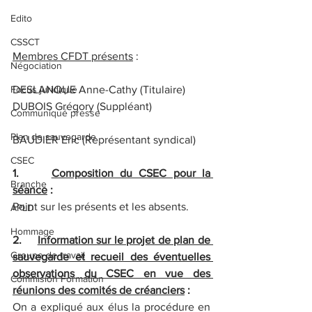
Edito
CSSCT
Membres CFDT présents
 :
Négociation
Focus juridique
DESLANQUE Anne-Cathy (Titulaire)
DUBOIS Grégory (Suppléant)
Communiqué presse
Plan de sauvegarde
BAUDIER Eric (Représentant syndical)
CSEC
1.     
Composition du CSEC pour la 
Branche
séance
 :
Point sur les présents et les absents.
APLD
Hommage
2.     
Information sur le projet de plan de 
Groupe de travail
sauvegarde et recueil des éventuelles 
observations du CSEC en vue des 
Commision Formation
réunions des comités de créanciers
 :
On a expliqué aux élus la procédure en 