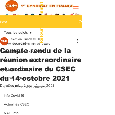
Retour au sommet
Post
Tous les sujets
Section Flunch CFDT
Tous les sujets
19 oct. 2021
6 min de lecture
Compte rendu de la
Actualités de la Section
réunion extraordinaire
Actualités de la Branche
et ordinaire du CSEC
Actualités CCE
du 14 octobre 2021
La revue de presse
Dernière mise à jour :
4 nov. 2021
Les documents et affiches
Info Covid-19
Actualités CSEC
NAO Info