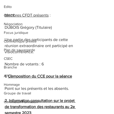
Edito
Membres CFDT présents
 :
CSSCT
Négociation
DUBOIS Grégory (Titulaire)
Focus juridique
Une partie des participants de cette 
Communiqué presse
réunion extraordinaire ont participé en 
Plan de sauvegarde
visioconférence.
CSEC
Nombre de votants : 6
Branche
APLD
1. 
Composition du CCE pour la séance
Hommage
Point sur les présents et les absents.
Groupe de travail
2. 
Information-consultation sur le projet 
Commision Formation
de transformation des restaurants au 2e 
semestre 2023