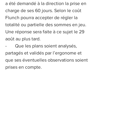
a été demandé à la direction la prise en 
charge de ses 60 jours. Selon le coût 
Flunch pourra accepter de régler la 
totalité ou partielle des sommes en jeu. 
Une réponse sera faite à ce sujet le 29 
août au plus tard.
-       Que les plans soient analysés, 
partagés et validés par l’ergonome et 
que ses éventuelles observations soient 
prises en compte.
Résultat de la consultation :
Favorable ->  6  - Défavorable -> 0  - 
Abstention –> 0.
Le CSEC a émis un avis favorable.