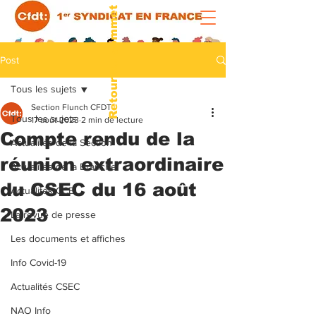
Retour au sommet
Post
Tous les sujets
Section Flunch CFDT
Tous les sujets
17 août 2023
2 min de lecture
Compte rendu de la
Actualités de la Section
réunion extraordinaire
Actualités de la Branche
du CSEC du 16 août
Actualités CCE
2023
La revue de presse
Les documents et affiches
Info Covid-19
Actualités CSEC
NAO Info