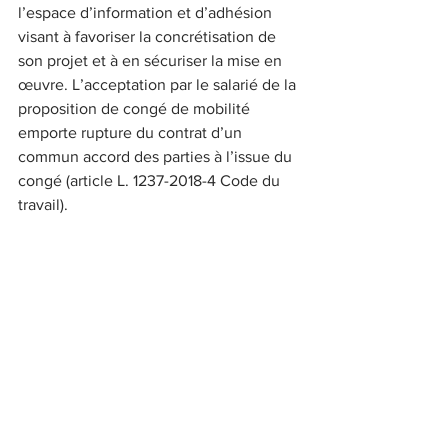
l’espace d’information et d’adhésion 
visant à favoriser la concrétisation de 
son projet et à en sécuriser la mise en 
œuvre. L’acceptation par le salarié de la 
proposition de congé de mobilité 
emporte rupture du contrat d’un 
commun accord des parties à l’issue du 
congé (article L. 1237-2018-4 Code du 
travail).
Malgré nos observations à ce sujet, la 
direction considère que les dispositifs 
en place correspondent tout à fait aux 
besoins des salariés. Nous ne 
partageons pas du tout cette analyse et 
prenons note de la position de 
l’entreprise.
Maintien dans l’emploi des séniors et 