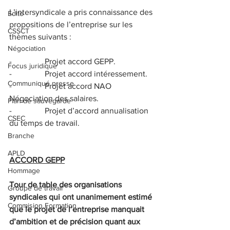
L’intersyndicale a pris connaissance des 
Edito
propositions de l’entreprise sur les 
CSSCT
thèmes suivants :
Négociation
-                Projet accord GEPP.
Focus juridique
-                Projet accord intéressement.
Communiqué presse
-                Projet accord NAO 
Négociation des salaires.
Plan de sauvegarde
-                Projet d’accord annualisation 
CSEC
du temps de travail.
Branche
APLD
ACCORD GEPP
Hommage
Tour de table des organisations 
Groupe de travail
syndicales qui ont unanimement estimé 
Commision Formation
que le projet de l’entreprise manquait 
d’ambition et de précision quant aux 