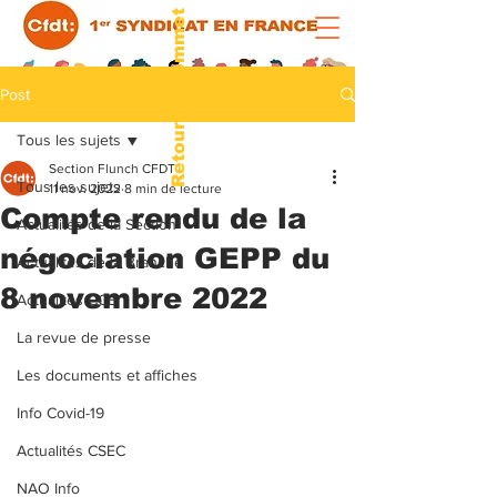
Retour au sommet
Post
Tous les sujets
Section Flunch CFDT
Tous les sujets
11 nov. 2022
8 min de lecture
Compte rendu de la
Actualités de la Section
négociation GEPP du
Actualités de la Branche
8 novembre 2022
Actualités CCE
La revue de presse
Les documents et affiches
Info Covid-19
Actualités CSEC
NAO Info