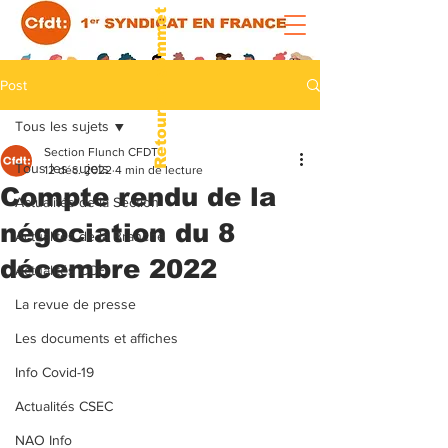
Retour au sommet
Post
Tous les sujets
Section Flunch CFDT
Tous les sujets
12 déc. 2022
4 min de lecture
Compte rendu de la
Actualités de la Section
négociation du 8
Actualités de la Branche
décembre 2022
Actualités CCE
La revue de presse
Les documents et affiches
Info Covid-19
Actualités CSEC
NAO Info