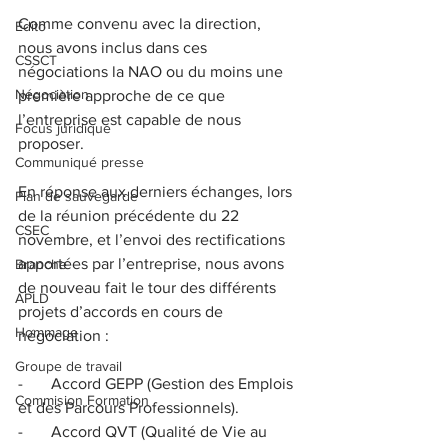
Comme convenu avec la direction, 
Edito
nous avons inclus dans ces 
CSSCT
négociations la NAO ou du moins une 
Négociation
première approche de ce que 
l’entreprise est capable de nous 
Focus juridique
proposer.
Communiqué presse
En réponse aux derniers échanges, lors 
Plan de sauvegarde
de la réunion précédente du 22 
CSEC
novembre, et l’envoi des rectifications 
apportées par l’entreprise, nous avons 
Branche
de nouveau fait le tour des différents 
APLD
projets d’accords en cours de 
Hommage
négociation :
Groupe de travail
-       Accord GEPP (Gestion des Emplois 
Commision Formation
et des Parcours Professionnels).
-       Accord QVT (Qualité de Vie au 