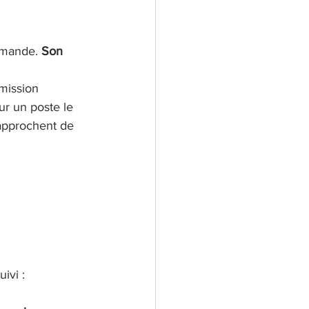
mmande. 
Son 
mission 
ur un poste le 
approchent de 
ivi : 