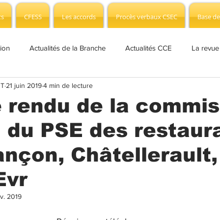
ts
CFESS
Les accords
Procès verbaux CSEC
Base de
tion
Actualités de la Branche
Actualités CCE
La revue
DT
21 juin 2019
4 min de lecture
fo Covid-19
Actualités CSEC
NAO Info
Edito
CS
 rendu de la commis
i du PSE des restaur
 presse
Plan de sauvegarde
CSEC
Branche
AP
nçon, Châtellerault,
 Formation
Evr
v. 2019