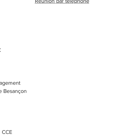
Réunion par téléphone
C
nagement
de Besançon
u CCE