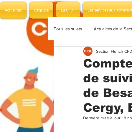
Actualités
L'équipe
La CFDT
Les services aux adhéren
Tous les sujets
Actualités de la Sec
Section Flunch CF
Les documents et affiches
In
Compte
de suiv
Focus juridique
Communiqué
de Besa
Groupe de travail
Commision
Cergy, 
Dernière mise à jour :
8 no