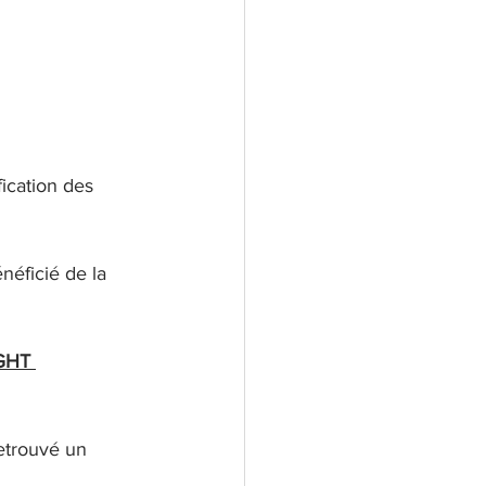
ication des 
éficié de la 
GHT 
etrouvé un 