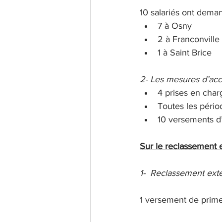
10 salariés ont dema
7 à Osny
2 à Franconville 
1 à Saint Brice
2- Les mesures d’ac
4 prises en cha
Toutes les pério
10 versements d
Sur le reclassement 
1-
Reclassement ext
1 versement de prim