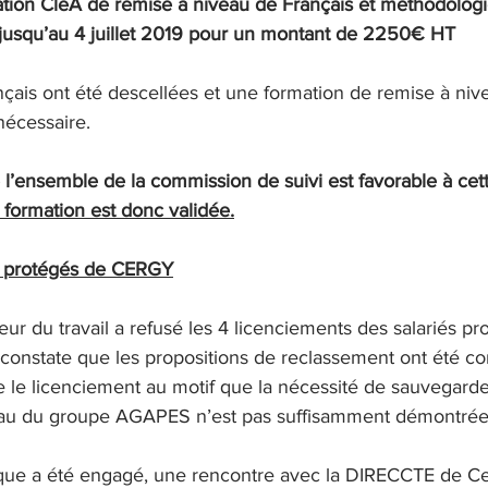
tion CléA de remise à niveau de Français et méthodologi
 jusqu’au 4 juillet 2019 pour un montant de 2250€ HT 
ançais ont été descellées et une formation de remise à niv
nécessaire.
e l’ensemble de la commission de suivi est favorable à cett
 formation est donc validée.
és protégés de CERGY
teur du travail a refusé les 4 licenciements des salariés pr
constate que les propositions de reclassement ont été c
 le licenciement au motif que la nécessité de sauvegarder
veau du groupe AGAPES n’est pas suffisamment démontrée
que a été engagé, une rencontre avec la DIRECCTE de Cer