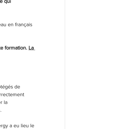
e qui 
eau en français 
e formation. 
La 
otégés de 
orrectement 
 la 
. 
gy a eu lieu le 